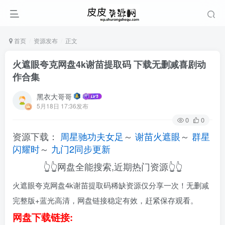
首页
资源发布
正文
火遮眼夸克网盘4k谢苗提取码 下载无删减喜剧动
作合集
黑衣大哥哥
5月18日 17:36发布
0
0
资源下载：
周星驰功夫女足
～
谢苗火遮眼
～
群星
闪耀时
～
九门2同步更新
👆👆网盘全能搜索,近期热门资源👆👆
火遮眼夸克网盘4k谢苗提取码稀缺资源仅分享一次！无删减
完整版+蓝光高清，网盘链接稳定有效，赶紧保存观看。
网盘下载链接: