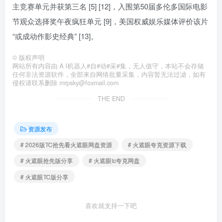
主竞赛单元并获第三名 [5] [12]，入围第50届多伦多国际电影
节观众选择奖午夜疯狂单元 [9]，美国权威娱乐媒体评价该片
“或成动作影史经典” [13]。
©
版权声明
网站所有内容由 A I机器人#自#动#采#集，无人值守，本站不会存储
任何非法资源软件，全部来自网络批量采集，内容暂无法过滤，如有
侵权请联系删除 mrpsky@foxmail.com
THE END
资源发布
# 2026版TC抢先看火遮眼网盘资源
# 火遮眼夸克资源下载
# 火遮眼抢先版分享
# 火遮眼tc夸克网盘
# 火遮眼TC版分享
喜欢就支持一下吧