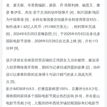
龙、麦天枢、岑君茜编剧，谢苗、乔·塔斯利姆、杨恩又、雅
彦·鲁伊安、杰佳·亚宁主演的动作惊悚片 [4]，制片国家/地区
为中国香港 [9]，全程在泰国曼谷拍摄并全程使用英语对白，
制作成本1.42亿人民币（约1960万美元），耗时两年完成
[6]，2024年8月25日首曝剧照 [1]，于2025年9月6日在多伦多
国际电影节首映，2026年5月29日在北美上映 [8]，片长113
分钟 [9]。
该片讲述在东南亚经营店铺的王伟因女儿当街被拐，被迫深
入犯罪网络展开营救，期间与记者结成同盟的故事 [2]，动作
设计以拳拳到骨的近身搏斗与设计精巧的多人混战为亮
点 [5]。
影片IMDB评分8.5，烂番茄新鲜度100%，豆瓣评分8.9 [15]，
展映期间获得多个国际电影节观众热烈反响 [8-9]，并在釜山
电影节亮相 [10]，入围2025年西班牙锡切斯国际奇幻电影节