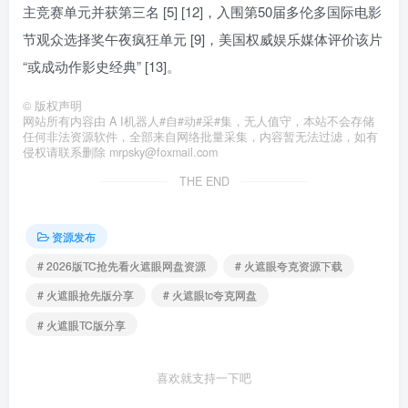
主竞赛单元并获第三名 [5] [12]，入围第50届多伦多国际电影
节观众选择奖午夜疯狂单元 [9]，美国权威娱乐媒体评价该片
“或成动作影史经典” [13]。
©
版权声明
网站所有内容由 A I机器人#自#动#采#集，无人值守，本站不会存储
任何非法资源软件，全部来自网络批量采集，内容暂无法过滤，如有
侵权请联系删除 mrpsky@foxmail.com
THE END
资源发布
# 2026版TC抢先看火遮眼网盘资源
# 火遮眼夸克资源下载
# 火遮眼抢先版分享
# 火遮眼tc夸克网盘
# 火遮眼TC版分享
喜欢就支持一下吧