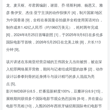
龙、麦天枢、岑君茜编剧，谢苗、乔·塔斯利姆、杨恩又、雅
彦·鲁伊安、杰佳·亚宁主演的动作惊悚片 [4]，制片国家/地区
为中国香港 [9]，全程在泰国曼谷拍摄并全程使用英语对白，
制作成本1.42亿人民币（约1960万美元），耗时两年完成
[6]，2024年8月25日首曝剧照 [1]，于2025年9月6日在多伦多
国际电影节首映，2026年5月29日在北美上映 [8]，片长113
分钟 [9]。
该片讲述在东南亚经营店铺的王伟因女儿当街被拐，被迫深
入犯罪网络展开营救，期间与记者结成同盟的故事 [2]，动作
设计以拳拳到骨的近身搏斗与设计精巧的多人混战为亮
点 [5]。
影片IMDB评分8.5，烂番茄新鲜度100%，豆瓣评分8.9 [15]，
展映期间获得多个国际电影节观众热烈反响 [8-9]，并在釜山
电影节亮相 [10]，入围2025年西班牙锡切斯国际奇幻电影节