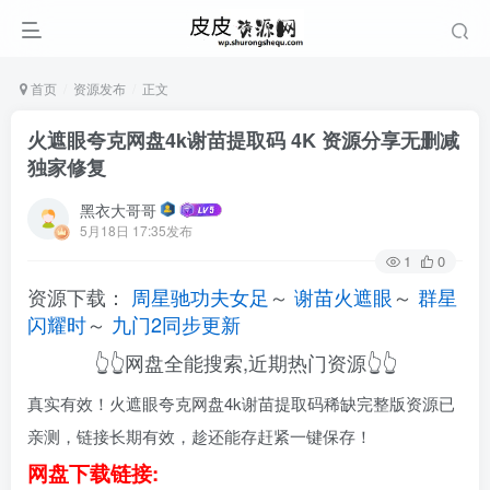
首页
资源发布
正文
火遮眼夸克网盘4k谢苗提取码 4K 资源分享无删减
独家修复
黑衣大哥哥
5月18日 17:35发布
1
0
资源下载：
周星驰功夫女足
～
谢苗火遮眼
～
群星
闪耀时
～
九门2同步更新
👆👆网盘全能搜索,近期热门资源👆👆
真实有效！火遮眼夸克网盘4k谢苗提取码稀缺完整版资源已
亲测，链接长期有效，趁还能存赶紧一键保存！
网盘下载链接: