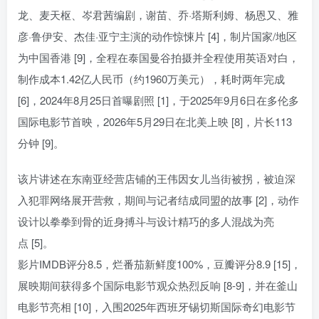
龙、麦天枢、岑君茜编剧，谢苗、乔·塔斯利姆、杨恩又、雅
彦·鲁伊安、杰佳·亚宁主演的动作惊悚片 [4]，制片国家/地区
为中国香港 [9]，全程在泰国曼谷拍摄并全程使用英语对白，
制作成本1.42亿人民币（约1960万美元），耗时两年完成
[6]，2024年8月25日首曝剧照 [1]，于2025年9月6日在多伦多
国际电影节首映，2026年5月29日在北美上映 [8]，片长113
分钟 [9]。
该片讲述在东南亚经营店铺的王伟因女儿当街被拐，被迫深
入犯罪网络展开营救，期间与记者结成同盟的故事 [2]，动作
设计以拳拳到骨的近身搏斗与设计精巧的多人混战为亮
点 [5]。
影片IMDB评分8.5，烂番茄新鲜度100%，豆瓣评分8.9 [15]，
展映期间获得多个国际电影节观众热烈反响 [8-9]，并在釜山
电影节亮相 [10]，入围2025年西班牙锡切斯国际奇幻电影节