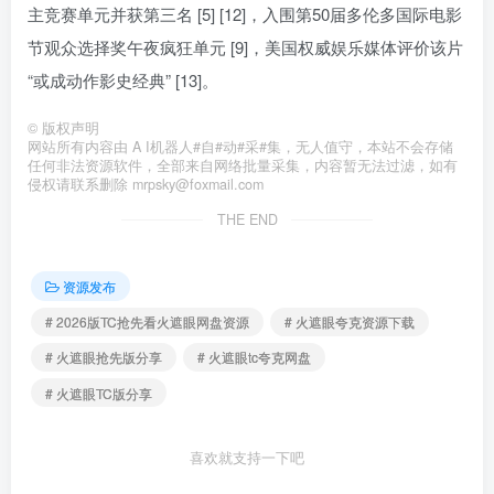
主竞赛单元并获第三名 [5] [12]，入围第50届多伦多国际电影
节观众选择奖午夜疯狂单元 [9]，美国权威娱乐媒体评价该片
“或成动作影史经典” [13]。
©
版权声明
网站所有内容由 A I机器人#自#动#采#集，无人值守，本站不会存储
任何非法资源软件，全部来自网络批量采集，内容暂无法过滤，如有
侵权请联系删除 mrpsky@foxmail.com
THE END
资源发布
# 2026版TC抢先看火遮眼网盘资源
# 火遮眼夸克资源下载
# 火遮眼抢先版分享
# 火遮眼tc夸克网盘
# 火遮眼TC版分享
喜欢就支持一下吧