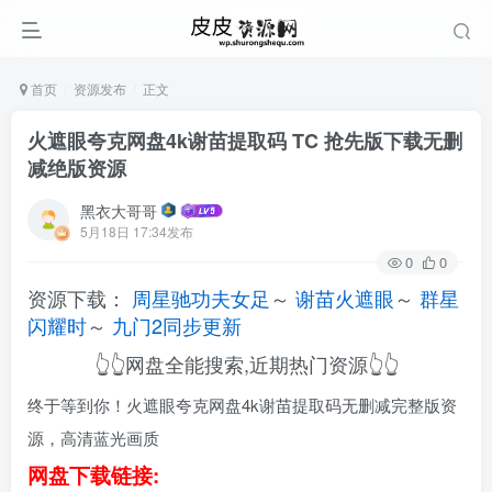
首页
资源发布
正文
火遮眼夸克网盘4k谢苗提取码 TC 抢先版下载无删
减绝版资源
黑衣大哥哥
5月18日 17:34发布
0
0
资源下载：
周星驰功夫女足
～
谢苗火遮眼
～
群星
闪耀时
～
九门2同步更新
👆👆网盘全能搜索,近期热门资源👆👆
终于等到你！火遮眼夸克网盘4k谢苗提取码无删减完整版资
源，高清蓝光画质
网盘下载链接: