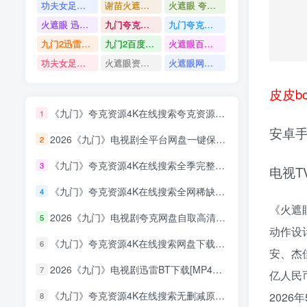
功夫女足修复版高清 4K 功夫女足夸克网盘哪里搜
谢苗火遮眼 百度网盘 资源夸克网盘
火遮眼 夸克网盘
(3762)
(6590)
(3792)
火遮眼 迅雷下载
九门夸克网盘
九门夸克网盘下载
(3761)
(3036)
(3036)
九门2迅雷下载链接
九门2百度网盘链接
火遮眼百度网盘资源下载
(3036)
(3036)
(2644)
功夫女足夸克网盘
火遮眼资源下载
火遮眼网盘分享
(1460)
(1397)
(1396)
皮皮b
《九门》夸克资源4K在线搜索夸克资源减永久链接
1
安卓
2026《九门》电视剧全平台网盘一键保存观看
2
《九门》夸克资源4K在线搜索全季完整版百度网盘免费下载无删减
3
电视T
《九门》夸克资源4K在线搜索全网稀缺百度夸克双网盘
4
《火遮
2026《九门》电视剧夸克网盘自取高清全集免费下载
5
动作设
《九门》夸克资源4K在线搜索网盘下载免费自取无删减
6
安、杰
2026《九门》电视剧迅雷BT下载[MP4／2G-5G]蓝光高清
7
亿人民币
《九门》夸克资源4K在线搜索无删减原声1080P高清在线收看
2026
8