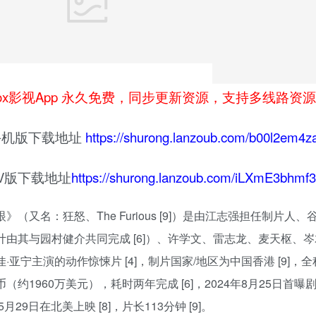
ox影视App 永久免费，同步更新资源，支持多线路资
手机版下载地址
https://shurong.lanzoub.com/b00l2em4z
V版下载地址
https://shurong.lanzoub.com/iLXmE3bhmf
眼》（又名：狂怒、The Furious [9]）是由江志强担任制
计由其与园村健介共同完成 [6]）、许学文、雷志龙、麦天枢、
佳·亚宁主演的动作惊悚片 [4]，制片国家/地区为中国香港 [9]
（约1960万美元），耗时两年完成 [6]，2024年8月25日首曝
年5月29日在北美上映 [8]，片长113分钟 [9]。