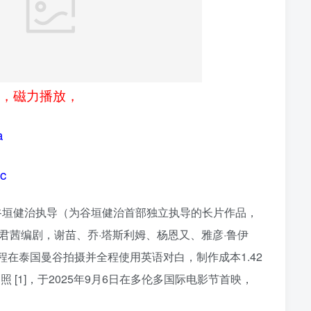
源，磁力播放，
a
3c
片人、谷垣健治执导（为谷垣健治首部独立执导的长片作品，
岑君茜编剧，谢苗、乔·塔斯利姆、杨恩又、雅彦·鲁伊
，全程在泰国曼谷拍摄并全程使用英语对白，制作成本1.42
剧照 [1]，于2025年9月6日在多伦多国际电影节首映，