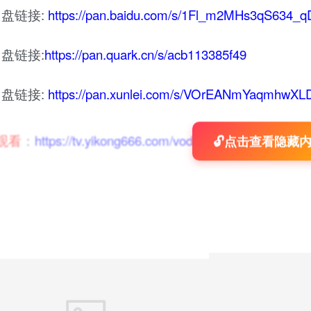
盘链接:
https://pan.baidu.com/s/1Fl_m2MHs3qS634_
盘链接:
https://pan.quark.cn/s/acb113385f49
盘链接:
https://pan.xunlei.com/s/VOrEANmYaqmhw
观看
：
https://tv.yikong666.com/vod/play/id/2608755/sid/
🔓点击查看隐藏
351)