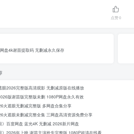
点赞
0
网盘4k谢苗提取码 无删减永久保存
荐
遮眼2026完整版高清观影 无删减原版在线播放
026版谢苗版完整版未删 1080P网盘永久有效
026火遮眼无删减完整版 多网盘合集分享
026火遮眼未删减完整全集 三网盘高清资源免费分享
》百度网盘 蓝光4K 无删减 2026新片网盘
》2026年上映,谢苗主演抢先完整版 1080P超清在线看