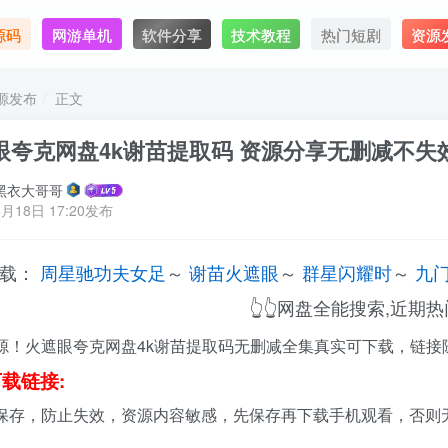
源码
网游单机
软件分享
技术教程
热门短剧
资源
源发布
正文
眼夸克网盘4k谢苗提取码 资源分享无删减不失
黑衣大哥哥
5月18日 17:20发布
下载：
周星驰功夫女足
～
谢苗火遮眼
～
群星闪耀时
～
九
👆👆网盘全能搜索,近期热门
源！火遮眼夸克网盘4k谢苗提取码无删减全集真实可下载，链接
载链接:
保存，防止失效，资源内容敏感，先保存再下载手机观看，否则