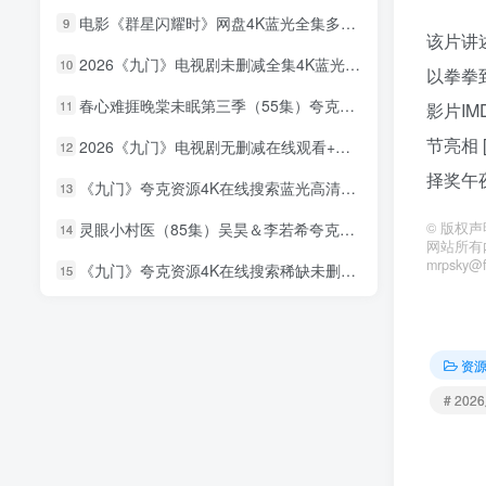
电影《群星闪耀时》网盘4K蓝光全集多网盘免费分享
9
该片讲
2026《九门》电视剧未删减全集4K蓝光高清速存
10
以拳拳
春心难捱晚棠未眠第三季（55集）夸克网盘短剧下载
11
影片IM
节亮相 
2026《九门》电视剧无删减在线观看+网盘双资源
12
择奖午夜
《九门》夸克资源4K在线搜索蓝光高清网盘永久有效
13
灵眼小村医（85集）吴昊＆李若希夸克网盘短剧下载
©
版权声
14
网站所有
mrpsky@f
《九门》夸克资源4K在线搜索稀缺未删减三网盘同步更新
15
资
# 20