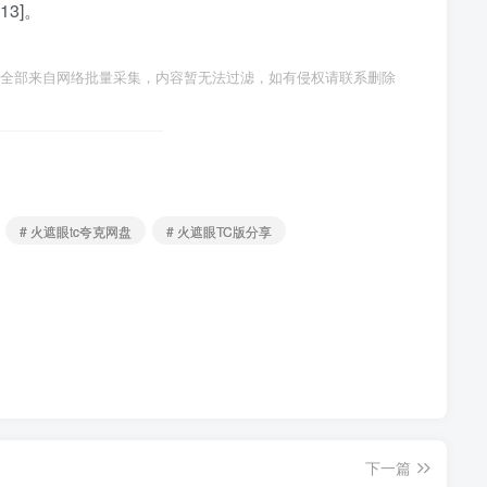
3]。
件，全部来自网络批量采集，内容暂无法过滤，如有侵权请联系删除
# 火遮眼tc夸克网盘
# 火遮眼TC版分享
下一篇