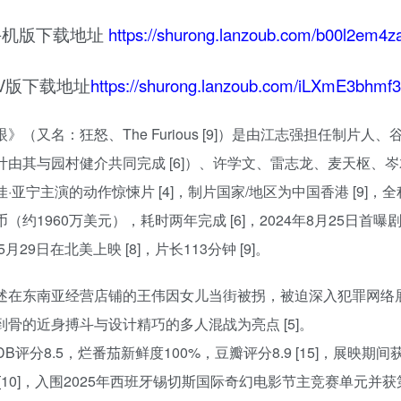
手机版下载地址
https://shurong.lanzoub.com/b00l2em4z
V版下载地址
https://shurong.lanzoub.com/iLXmE3bhmf
眼》（又名：狂怒、The Furious [9]）是由江志强担任制
计由其与园村健介共同完成 [6]）、许学文、雷志龙、麦天枢、
佳·亚宁主演的动作惊悚片 [4]，制片国家/地区为中国香港 [9]
（约1960万美元），耗时两年完成 [6]，2024年8月25日首曝
年5月29日在北美上映 [8]，片长113分钟 [9]。
述在东南亚经营店铺的王伟因女儿当街被拐，被迫深入犯罪网络展
到骨的近身搏斗与设计精巧的多人混战为亮点 [5]。
DB评分8.5，烂番茄新鲜度100%，豆瓣评分8.9 [15]，展映
[10]，入围2025年西班牙锡切斯国际奇幻电影节主竞赛单元并获第三