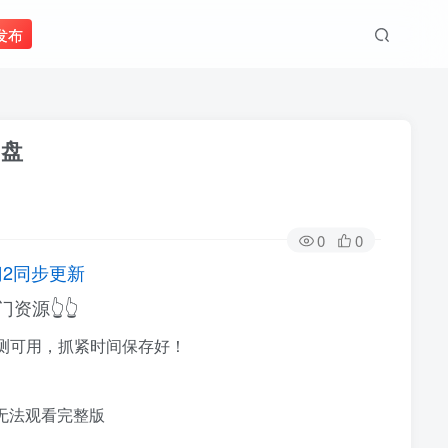
发布
网盘
0
0
门2同步更新
资源👆👆
测可用，抓紧时间保存好！
无法观看完整版