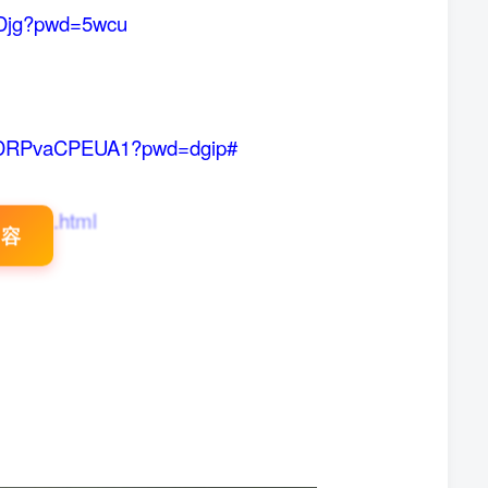
qDjg?pwd=5wcu
XLDRPvaCPEUA1?pwd=dgip#
1/nid/1.html
内容