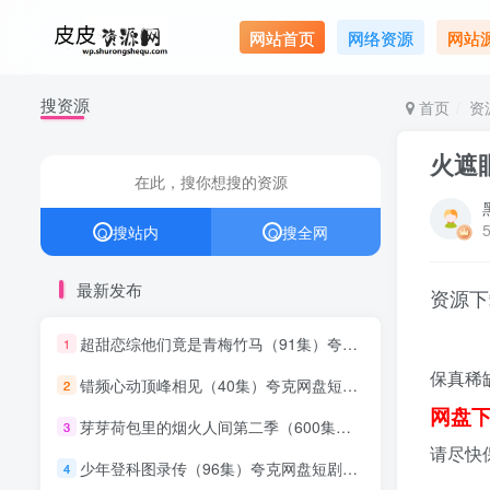
网站首页
网络资源
网站
搜资源
最新发布
首页
资
火遮
超甜恋综他们竟是青梅竹马（91集）夸克网盘短剧下载
1
错频心动顶峰相见（40集）夸克网盘短剧下载
2
搜站内
搜全网
Q
Q
芽芽荷包里的烟火人间第二季（600集全）夸克网盘短剧下载
3
少年登科图录传（96集）夸克网盘短剧下载
4
最新发布
资源
少年登科图录传第二季（80集）夸克网盘短剧下载
5
超甜恋综他们竟是青梅竹马（91集）夸克网盘短剧下载
1
皇妃来自地府第一季（120集）夸克网盘短剧下载
6
保真稀
错频心动顶峰相见（40集）夸克网盘短剧下载
2
我的老婆才不是什么恶毒女配（58集）夸克网盘短剧下载
网盘下
7
芽芽荷包里的烟火人间第二季（600集全）夸克网盘短剧下载
3
请尽快
万人迷女配我的内心戏藏不住了（144集）夸克网盘短剧下载
8
少年登科图录传（96集）夸克网盘短剧下载
4