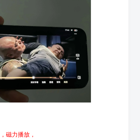
源，磁力播放，