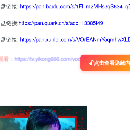
盘链接:
https://pan.baidu.com/s/1Fl_m2MHs3qS634_
盘链接:
https://pan.quark.cn/s/acb113385f49
盘链接:
https://pan.xunlei.com/s/VOrEANmYaqmhw
观看
：
https://tv.yikong666.com/vod/play/id/2608755/sid/
🔓点击查看隐藏
351)