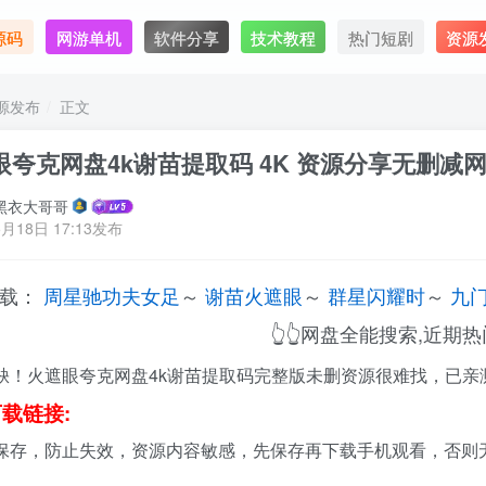
源码
网游单机
软件分享
技术教程
热门短剧
资源
源发布
正文
眼夸克网盘4k谢苗提取码 4K 资源分享无删减
黑衣大哥哥
5月18日 17:13发布
下载：
周星驰功夫女足
～
谢苗火遮眼
～
群星闪耀时
～
九
👆👆网盘全能搜索,近期热门
缺！火遮眼夸克网盘4k谢苗提取码完整版未删资源很难找，已亲
载链接:
保存，防止失效，资源内容敏感，先保存再下载手机观看，否则