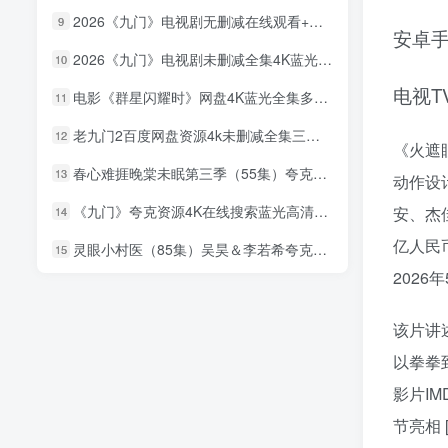
2026《九门》电视剧无删减在线观看+网盘双资源
9
安卓
2026《九门》电视剧未删减全集4K蓝光高清速存
10
电视T
电影《群星闪耀时》网盘4K蓝光全集多网盘免费分享
11
老九门2百度网盘资源4k未删减全集三网盘高清免费分享
12
《火遮
春心难捱晚棠未眠第三季（55集）夸克网盘短剧下载
13
动作设
《九门》夸克资源4K在线搜索蓝光高清网盘永久有效
安、杰
14
亿人民币
灵眼小村医（85集）吴昊＆李若希夸克网盘短剧下载
15
2026
该片讲
以拳拳
影片IM
节亮相 