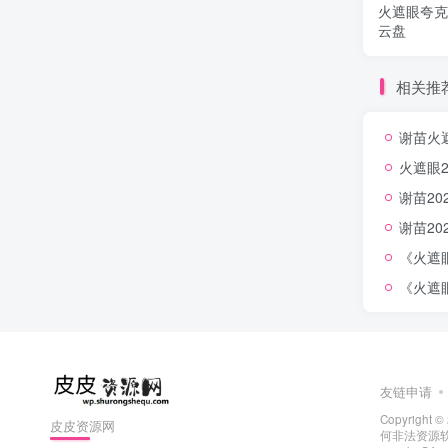
火遮眼夸克网
云盘
相关推
谢苗火
火遮眼2
谢苗2
谢苗2
《火遮眼
《火遮眼
友链申请
Copyright ©
皮皮资源网
何非法资源