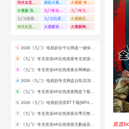
功夫女足修复版高清 4K 功夫女足夸克网盘哪里搜
谢苗火遮眼 百度网盘 资源夸克网盘
火遮眼 夸克网盘
(3762)
(6590)
(3792)
火遮眼 迅雷下载
九门夸克网盘
九门夸克网盘下载
(3761)
(3665)
(3665)
九门2迅雷下载链接
九门2百度网盘链接
火遮眼百度网盘资源下载
(3665)
(3665)
(2644)
功夫女足夸克网盘
火遮眼资源下载
火遮眼网盘分享
(1460)
(1397)
(1396)
2026《九门》电视剧全平台网盘一键保存观看
1
《九门》夸克资源4K在线搜索夸克资源减永久链接
2
《九门》夸克资源4K在线搜索全网稀缺百度夸克双网盘
3
2026《九门》电视剧夸克网盘自取高清全集免费下载
4
《九门》夸克资源4K在线搜索网盘下载免费自取无删减
5
2026《九门》电视剧迅雷BT下载[MP4／2G-5G]蓝光高清
6
《九门》夸克资源4K在线搜索全季完整版百度网盘免费下载无删减
7
皮皮b
《九门》夸克资源4K在线搜索无删减原声1080P高清在线收看
8