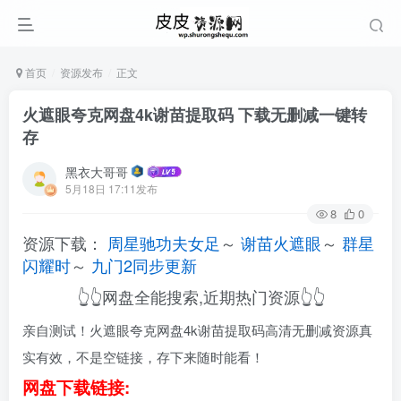
首页
资源发布
正文
火遮眼夸克网盘4k谢苗提取码 下载无删减一键转
存
黑衣大哥哥
5月18日 17:11发布
8
0
资源下载：
周星驰功夫女足
～
谢苗火遮眼
～
群星
闪耀时
～
九门2同步更新
👆👆网盘全能搜索,近期热门资源👆👆
亲自测试！火遮眼夸克网盘4k谢苗提取码高清无删减资源真
实有效，不是空链接，存下来随时能看！
网盘下载链接: