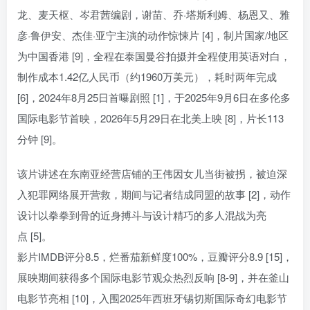
龙、麦天枢、岑君茜编剧，谢苗、乔·塔斯利姆、杨恩又、雅
彦·鲁伊安、杰佳·亚宁主演的动作惊悚片 [4]，制片国家/地区
为中国香港 [9]，全程在泰国曼谷拍摄并全程使用英语对白，
制作成本1.42亿人民币（约1960万美元），耗时两年完成
[6]，2024年8月25日首曝剧照 [1]，于2025年9月6日在多伦多
国际电影节首映，2026年5月29日在北美上映 [8]，片长113
分钟 [9]。
该片讲述在东南亚经营店铺的王伟因女儿当街被拐，被迫深
入犯罪网络展开营救，期间与记者结成同盟的故事 [2]，动作
设计以拳拳到骨的近身搏斗与设计精巧的多人混战为亮
点 [5]。
影片IMDB评分8.5，烂番茄新鲜度100%，豆瓣评分8.9 [15]，
展映期间获得多个国际电影节观众热烈反响 [8-9]，并在釜山
电影节亮相 [10]，入围2025年西班牙锡切斯国际奇幻电影节