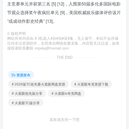
主竞赛单元并获第三名 [5] [12]，入围第50届多伦多国际电影
节观众选择奖午夜疯狂单元 [9]，美国权威娱乐媒体评价该片
“或成动作影史经典” [13]。
©
版权声明
网站所有内容由 A I机器人#自#动#采#集，无人值守，本站不会存储
任何非法资源软件，全部来自网络批量采集，内容暂无法过滤，如有
侵权请联系删除 mrpsky@foxmail.com
THE END
资源发布
# 2026版TC抢先看火遮眼网盘资源
# 火遮眼夸克资源下载
# 火遮眼抢先版分享
# 火遮眼tc夸克网盘
# 火遮眼TC版分享
喜欢就支持一下吧