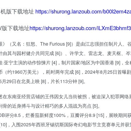
手机版下载地址
https://shurong.lanzoub.com/b00l2em4z
V版下载地址
https://shurong.lanzoub.com/iLXmE3bhmf
眼》（又名：狂怒、The Furious [9]）是由江志强担任制
计由其与园村健介共同完成 [6]）、许学文、雷志龙、麦天枢、
佳·亚宁主演的动作惊悚片 [4]，制片国家/地区为中国香港 [9]
（约1960万美元），耗时两年完成 [6]，2024年8月25日首曝
年5月29日在北美上映 [8]，片长113分钟 [9]。
述在东南亚经营店铺的王伟因女儿当街被拐，被迫深入犯罪网络展
到骨的近身搏斗与设计精巧的多人混战为亮点 [5]。
DB评分8.5，烂番茄新鲜度100%，豆瓣评分8.9 [15]，展映
[10]，入围2025年西班牙锡切斯国际奇幻电影节主竞赛单元并获第三