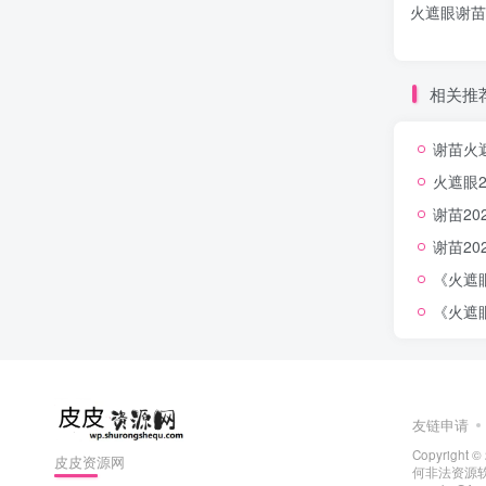
火遮眼谢苗
相关推
谢苗火
火遮眼2
谢苗2
谢苗2
《火遮眼
《火遮眼
友链申请
Copyright ©
皮皮资源网
何非法资源