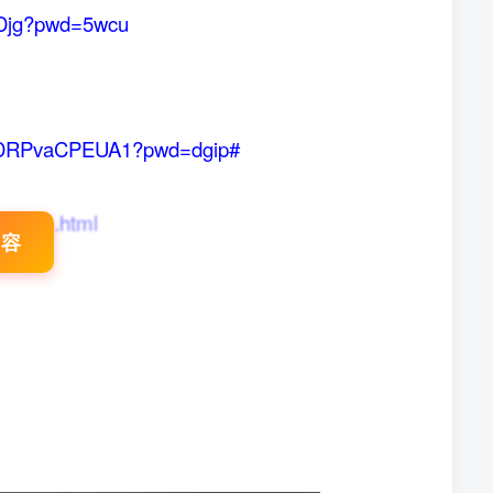
qDjg?pwd=5wcu
XLDRPvaCPEUA1?pwd=dgip#
1/nid/1.html
内容