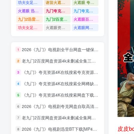
功夫女足修复版高清 4K 功夫女足夸克网盘哪里搜
谢苗火遮眼 百度网盘 资源夸克网盘
火遮眼 夸克网盘
(3762)
(6590)
(3792)
火遮眼 迅雷下载
九门夸克网盘
九门夸克网盘下载
(3761)
(3738)
(3738)
九门2迅雷下载链接
九门2百度网盘链接
火遮眼百度网盘资源下载
(3738)
(3738)
(2644)
功夫女足夸克网盘
火遮眼资源下载
火遮眼网盘分享
(1460)
(1397)
(1396)
2026《九门》电视剧全平台网盘一键保存观看
1
老九门2百度网盘资源4k未删减全集三网盘高清免费分享
2
《九门》夸克资源4K在线搜索夸克资源减永久链接
3
《九门》夸克资源4K在线搜索全网稀缺百度夸克双网盘
4
《九门》夸克资源4K在线搜索网盘下载免费自取无删减
5
2026《九门》电视剧夸克网盘自取高清全集免费下载
6
老九门2百度网盘资源4k未删减全集网盘资源免费自取
7
皮皮b
2026《九门》电视剧迅雷BT下载[MP4／2G-5G]蓝光高清
8