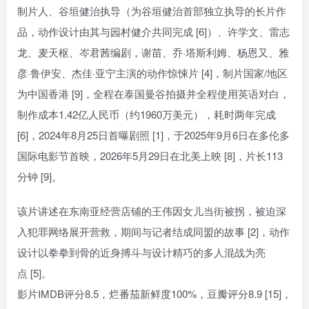
制片人、谷垣健治执导（为谷垣健治首部独立执导的长片作
品，动作设计由其与园村健介共同完成 [6]）、许学文、雷志
龙、麦天枢、岑君茜编剧，谢苗、乔·塔斯利姆、杨恩又、雅
彦·鲁伊安、杰佳·亚宁主演的动作惊悚片 [4]，制片国家/地区
为中国香港 [9]，全程在泰国曼谷拍摄并全程使用英语对白，
制作成本1.42亿人民币（约1960万美元），耗时两年完成
[6]，2024年8月25日首曝剧照 [1]，于2025年9月6日在多伦多
国际电影节首映，2026年5月29日在北美上映 [8]，片长113
分钟 [9]。
该片讲述在东南亚经营店铺的王伟因女儿当街被拐，被迫深
入犯罪网络展开营救，期间与记者结成同盟的故事 [2]，动作
设计以拳拳到骨的近身搏斗与设计精巧的多人混战为亮
点 [5]。
影片IMDB评分8.5，烂番茄新鲜度100%，豆瓣评分8.9 [15]，