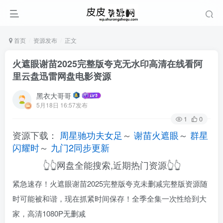
首页
资源发布
正文
火遮眼谢苗2025完整版夸克无水印高清在线看阿
里云盘迅雷网盘电影资源
黑衣大哥哥
5月18日 16:57发布
1
0
资源下载：
周星驰功夫女足
～
谢苗火遮眼
～
群星
闪耀时
～
九门2同步更新
👆👆网盘全能搜索,近期热门资源👆👆
紧急速存！火遮眼谢苗2025完整版夸克未删减完整版资源随
时可能被和谐，现在抓紧时间保存！全季全集一次性给到大
家，高清1080P无删减