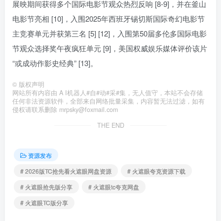
展映期间获得多个国际电影节观众热烈反响 [8-9]，并在釜山
电影节亮相 [10]，入围2025年西班牙锡切斯国际奇幻电影节
主竞赛单元并获第三名 [5] [12]，入围第50届多伦多国际电影
节观众选择奖午夜疯狂单元 [9]，美国权威娱乐媒体评价该片
“或成动作影史经典” [13]。
©
版权声明
网站所有内容由 A I机器人#自#动#采#集，无人值守，本站不会存储
任何非法资源软件，全部来自网络批量采集，内容暂无法过滤，如有
侵权请联系删除 mrpsky@foxmail.com
THE END
资源发布
# 2026版TC抢先看火遮眼网盘资源
# 火遮眼夸克资源下载
# 火遮眼抢先版分享
# 火遮眼tc夸克网盘
# 火遮眼TC版分享