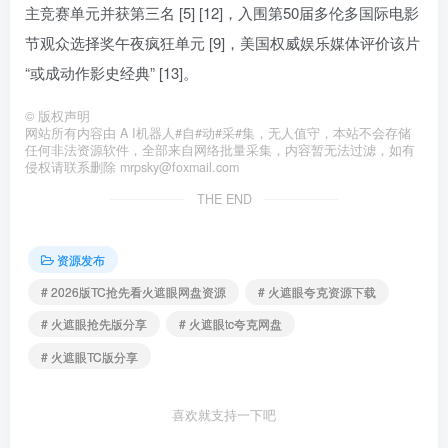
主竞赛单元并获第三名 [5] [12]，入围第50届多伦多国际电影
节观众选择奖午夜疯狂单元 [9]，美国权威娱乐媒体评价该片
“或成动作影史经典” [13]。
©
版权声明
网站所有内容由 A I机器人#自#动#采#集，无人值守，本站不会存储
任何非法资源软件，全部来自网络批量采集，内容暂无法过滤，如有
侵权请联系删除 mrpsky@foxmail.com
THE END
资源发布
# 2026版TC抢先看火遮眼网盘资源
# 火遮眼夸克资源下载
# 火遮眼抢先版分享
# 火遮眼tc夸克网盘
# 火遮眼TC版分享
喜欢就支持一下吧