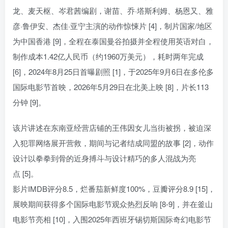
龙、麦天枢、岑君茜编剧，谢苗、乔·塔斯利姆、杨恩又、雅
彦·鲁伊安、杰佳·亚宁主演的动作惊悚片 [4]，制片国家/地区
为中国香港 [9]，全程在泰国曼谷拍摄并全程使用英语对白，
制作成本1.42亿人民币（约1960万美元），耗时两年完成
[6]，2024年8月25日首曝剧照 [1]，于2025年9月6日在多伦多
国际电影节首映，2026年5月29日在北美上映 [8]，片长113
分钟 [9]。
该片讲述在东南亚经营店铺的王伟因女儿当街被拐，被迫深
入犯罪网络展开营救，期间与记者结成同盟的故事 [2]，动作
设计以拳拳到骨的近身搏斗与设计精巧的多人混战为亮
点 [5]。
影片IMDB评分8.5，烂番茄新鲜度100%，豆瓣评分8.9 [15]，
展映期间获得多个国际电影节观众热烈反响 [8-9]，并在釜山
电影节亮相 [10]，入围2025年西班牙锡切斯国际奇幻电影节