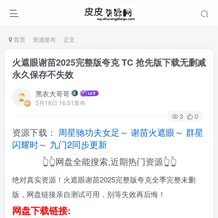
首页
资源发布
正文
火遮眼谢苗2025完整版夸克 TC 抢先版下载无删减
永久保存不失效
黑衣大哥哥
5月18日 16:51发布
3
0
资源下载：
周星驰功夫女足
～
谢苗火遮眼
～
群星
闪耀时
～
九门2同步更新
👆👆网盘全能搜索,近期热门资源👆👆
绝对真实资源！火遮眼谢苗2025完整版夸克全季完整未删
版，网盘链接亲自测试可用，别等失效再后悔！
网盘下载链接: