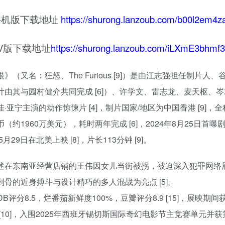
手机版下载地址
https://shurong.lanzoub.com/b00l2em4z
V版下载地址
https://shurong.lanzoub.com/iLXmE3bhmf
眼》（又名：狂怒、The Furious [9]）是由江志强担任制
计由其与园村健介共同完成 [6]）、许学文、雷志龙、麦天枢、
佳·亚宁主演的动作惊悚片 [4]，制片国家/地区为中国香港 [9]
（约1960万美元），耗时两年完成 [6]，2024年8月25日首曝
年5月29日在北美上映 [8]，片长113分钟 [9]。
述在东南亚经营店铺的王伟因女儿当街被拐，被迫深入犯罪网络展
到骨的近身搏斗与设计精巧的多人混战为亮点 [5]。
DB评分8.5，烂番茄新鲜度100%，豆瓣评分8.9 [15]，展映
[10]，入围2025年西班牙锡切斯国际奇幻电影节主竞赛单元并获第三