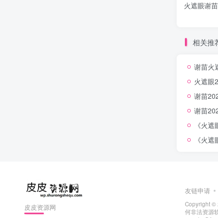
火遮眼谢苗
相关推
谢苗火
火遮眼2
谢苗2
谢苗2
《火遮眼
《火遮眼
友链申请
Copyright ©
皮皮资源网
何非法资源