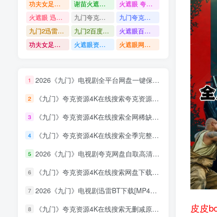
功夫女足修复版高清 4K 功夫女足夸克网盘哪里搜
谢苗火遮眼 百度网盘 资源夸克网盘
火遮眼 夸克网盘
(3762)
(6590)
(3792)
火遮眼 迅雷下载
九门夸克网盘
九门夸克网盘下载
(3761)
(3036)
(3036)
九门2迅雷下载链接
九门2百度网盘链接
火遮眼百度网盘资源下载
(3036)
(3036)
(2644)
功夫女足夸克网盘
火遮眼资源下载
火遮眼网盘分享
(1460)
(1397)
(1396)
2026《九门》电视剧全平台网盘一键保存观看
1
《九门》夸克资源4K在线搜索夸克资源减永久链接
2
《九门》夸克资源4K在线搜索全网稀缺百度夸克双网盘
3
《九门》夸克资源4K在线搜索全季完整版百度网盘免费下载无删减
4
2026《九门》电视剧夸克网盘自取高清全集免费下载
5
《九门》夸克资源4K在线搜索网盘下载免费自取无删减
6
2026《九门》电视剧迅雷BT下载[MP4／2G-5G]蓝光高清
7
皮皮b
《九门》夸克资源4K在线搜索无删减原声1080P高清在线收看
8