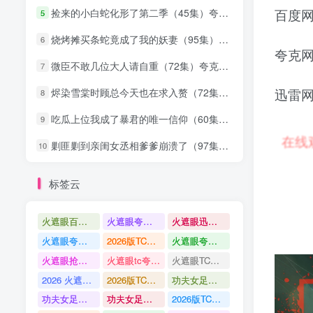
吃瓜上位我成了暴君的唯一信仰（60集）夸克网盘短剧下载
9
百度网
捡来的小白蛇化形了第二季（45集）夸克网盘短剧下载
5
剿匪剿到亲闺女丞相爹爹崩溃了（97集）夸克网盘短剧下载
10
烧烤摊买条蛇竟成了我的妖妻（95集）夸克网盘短剧下载
6
夸克网
微臣不敢几位大人请自重（72集）夸克网盘短剧下载
7
迅雷网
烬染雪棠时顾总今天也在求入赘（72集）夸克网盘短剧下载
8
吃瓜上位我成了暴君的唯一信仰（60集）夸克网盘短剧下载
9
在线
剿匪剿到亲闺女丞相爹爹崩溃了（97集）夸克网盘短剧下载
10
标签云
火遮眼百度网盘链接
火遮眼夸克网盘链接
火遮眼迅雷下载链接
(38546)
(38360)
(38360)
火遮眼夸克网盘下载
2026版TC抢先看火遮眼网盘资源
火遮眼夸克资源下载
(38358)
(36614)
(36513)
火遮眼抢先版分享
火遮眼tc夸克网盘
火遮眼TC版分享
(26868)
(26782)
(26782)
2026 火遮眼夸克网盘高清全集夸克网盘
2026版TC抢先看火遮眼迅雷下载
功夫女足夸克网盘下载
(9915)
(9876)
(8683)
功夫女足迅雷下载链接
功夫女足百度网盘链接
2026版TC抢先看火遮眼资源下载
(8683)
(8683)
(7