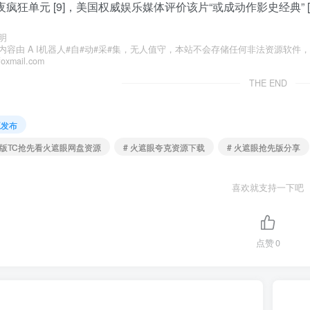
疯狂单元 [9]，美国权威娱乐媒体评价该片“或成动作影史经典” [1
明
内容由 A I机器人#自#动#采#集，无人值守，本站不会存储任何非法资源软
oxmail.com
THE END
源发布
26版TC抢先看火遮眼网盘资源
# 火遮眼夸克资源下载
# 火遮眼抢先版分享
喜欢就支持一下吧
点赞
0