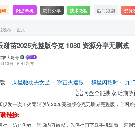
源码
网游单机
软件分享
技术教程
热门短剧
资源
源发布
正文
谢苗2025完整版夸克 1080 资源分享无删减
黑衣大哥哥
5月18日 16:45发布
下载：
周星驰功夫女足
～
谢苗火遮眼
～
群星闪耀时
～
九
👆👆网盘全能搜索,近期热门
源仅发一次！火遮眼谢苗2025完整版夸克无删减完整版，全网
载链接:
保存，防止失效，资源内容敏感，先保存再下载手机观看，否则