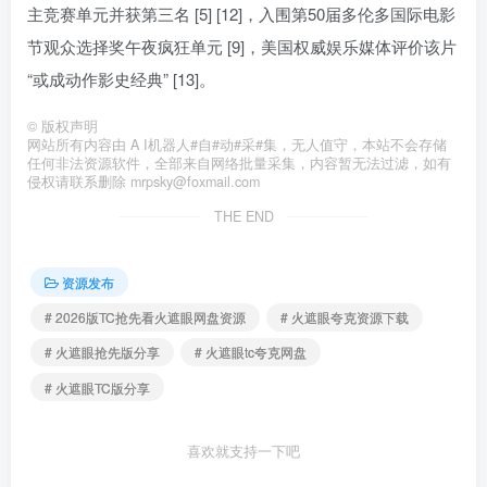
主竞赛单元并获第三名 [5] [12]，入围第50届多伦多国际电影
节观众选择奖午夜疯狂单元 [9]，美国权威娱乐媒体评价该片
“或成动作影史经典” [13]。
©
版权声明
网站所有内容由 A I机器人#自#动#采#集，无人值守，本站不会存储
任何非法资源软件，全部来自网络批量采集，内容暂无法过滤，如有
侵权请联系删除 mrpsky@foxmail.com
THE END
资源发布
# 2026版TC抢先看火遮眼网盘资源
# 火遮眼夸克资源下载
# 火遮眼抢先版分享
# 火遮眼tc夸克网盘
# 火遮眼TC版分享
喜欢就支持一下吧