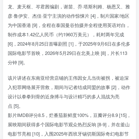
龙、麦天枢、岑君茜编剧，谢苗、乔·塔斯利姆、杨恩又、雅
彦·鲁伊安、杰佳·亚宁主演的动作惊悚片 [4]，制片国家/地区
为中国香港 [9]，全程在泰国曼谷拍摄并全程使用英语对白，
制作成本1.42亿人民币（约1960万美元），耗时两年完成
[6]，2024年8月25日首曝剧照 [1]，于2025年9月6日在多伦多
国际电影节首映，2026年5月29日在北美上映 [8]，片长113
分钟 [9]。
该片讲述在东南亚经营店铺的王伟因女儿当街被拐，被迫深
入犯罪网络展开营救，期间与记者结成同盟的故事 [2]，动作
设计以拳拳到骨的近身搏斗与设计精巧的多人混战为亮
点 [5]。
影片IMDB评分8.5，烂番茄新鲜度100%，豆瓣评分8.9 [15]，
展映期间获得多个国际电影节观众热烈反响 [8-9]，并在釜山
电影节亮相 [10]，入围2025年西班牙锡切斯国际奇幻电影节