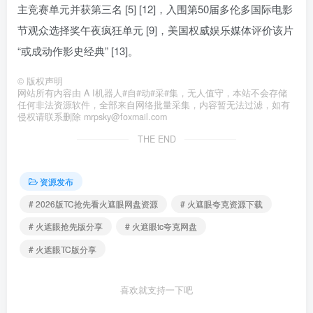
主竞赛单元并获第三名 [5] [12]，入围第50届多伦多国际电影
节观众选择奖午夜疯狂单元 [9]，美国权威娱乐媒体评价该片
“或成动作影史经典” [13]。
©
版权声明
网站所有内容由 A I机器人#自#动#采#集，无人值守，本站不会存储
任何非法资源软件，全部来自网络批量采集，内容暂无法过滤，如有
侵权请联系删除 mrpsky@foxmail.com
THE END
资源发布
# 2026版TC抢先看火遮眼网盘资源
# 火遮眼夸克资源下载
# 火遮眼抢先版分享
# 火遮眼tc夸克网盘
# 火遮眼TC版分享
喜欢就支持一下吧