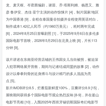
龙、麦天枢、岑君茜编剧，谢苗、乔·塔斯利姆、杨恩又、雅
彦·鲁伊安、杰佳·亚宁主演的动作惊悚片 [4]，制片国家/地区
为中国香港 [9]，全程在泰国曼谷拍摄并全程使用英语对白，
制作成本1.42亿人民币（约1960万美元），耗时两年完成
[6]，2024年8月25日首曝剧照 [1]，于2025年9月6日在多伦多
国际电影节首映，2026年5月29日在北美上映 [8]，片长113
分钟 [9]。
该片讲述在东南亚经营店铺的王伟因女儿当街被拐，被迫深
入犯罪网络展开营救，期间与记者结成同盟的故事 [2]，动作
设计以拳拳到骨的近身搏斗与设计精巧的多人混战为亮
点 [5]。
影片IMDB评分8.5，烂番茄新鲜度100%，豆瓣评分8.9 [15]，
展映期间获得多个国际电影节观众热烈反响 [8-9]，并在釜山
电影节亮相 [10]，入围2025年西班牙锡切斯国际奇幻电影节