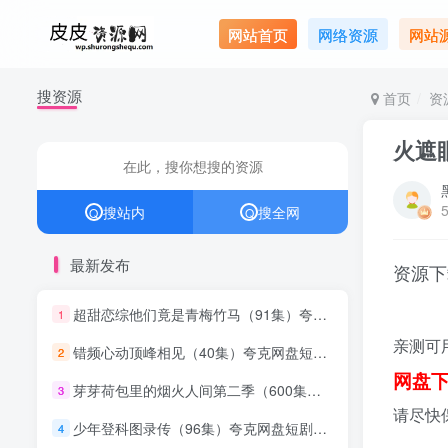
网站首页
网络资源
网站
搜资源
最新发布
首页
资
火遮
超甜恋综他们竟是青梅竹马（91集）夸克网盘短剧下载
1
错频心动顶峰相见（40集）夸克网盘短剧下载
2
搜站内
搜全网
Q
Q
芽芽荷包里的烟火人间第二季（600集全）夸克网盘短剧下载
3
少年登科图录传（96集）夸克网盘短剧下载
4
最新发布
资源
少年登科图录传第二季（80集）夸克网盘短剧下载
5
超甜恋综他们竟是青梅竹马（91集）夸克网盘短剧下载
1
皇妃来自地府第一季（120集）夸克网盘短剧下载
6
亲测可
错频心动顶峰相见（40集）夸克网盘短剧下载
2
我的老婆才不是什么恶毒女配（58集）夸克网盘短剧下载
网盘下
7
芽芽荷包里的烟火人间第二季（600集全）夸克网盘短剧下载
3
请尽快
万人迷女配我的内心戏藏不住了（144集）夸克网盘短剧下载
8
少年登科图录传（96集）夸克网盘短剧下载
4