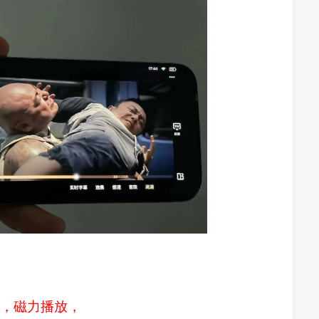
源，磁力播放，