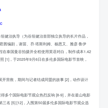
a
3c
片人、谷垣健治执导（为谷垣健治首部独立执导的长片作品，
岑君茜编剧，谢苗、乔·塔斯利姆、杨恩又、雅彦·鲁伊
，全程在泰国曼谷拍摄并全程使用英语对白，制作成本1.42
剧照 [1]，于2025年9月6日在多伦多国际电影节首映，
开营救，期间与记者结成同盟的故事 [2]，动作设计
期间获得多个国际电影节观众热烈反响 [8-9]，并在釜山电影
名 [5] [12]，入围第50届多伦多国际电影节观众选