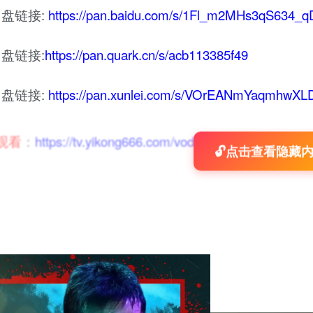
盘链接:
https://pan.baidu.com/s/1Fl_m2MHs3qS634_
盘链接:
https://pan.quark.cn/s/acb113385f49
盘链接:
https://pan.xunlei.com/s/VOrEANmYaqmhw
观看
：
https://tv.yikong666.com/vod/play/id/2608755/sid/
🔓点击查看隐藏
351)