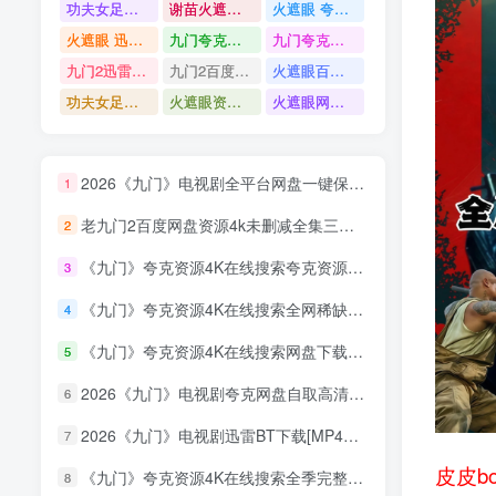
功夫女足修复版高清 4K 功夫女足夸克网盘哪里搜
谢苗火遮眼 百度网盘 资源夸克网盘
火遮眼 夸克网盘
(3762)
(6590)
(3792)
火遮眼 迅雷下载
九门夸克网盘
九门夸克网盘下载
(3761)
(3665)
(3665)
九门2迅雷下载链接
九门2百度网盘链接
火遮眼百度网盘资源下载
(3665)
(3665)
(2644)
功夫女足夸克网盘
火遮眼资源下载
火遮眼网盘分享
(1460)
(1397)
(1396)
2026《九门》电视剧全平台网盘一键保存观看
1
老九门2百度网盘资源4k未删减全集三网盘高清免费分享
2
《九门》夸克资源4K在线搜索夸克资源减永久链接
3
《九门》夸克资源4K在线搜索全网稀缺百度夸克双网盘
4
《九门》夸克资源4K在线搜索网盘下载免费自取无删减
5
2026《九门》电视剧夸克网盘自取高清全集免费下载
6
2026《九门》电视剧迅雷BT下载[MP4／2G-5G]蓝光高清
7
皮皮b
《九门》夸克资源4K在线搜索全季完整版百度网盘免费下载无删减
8