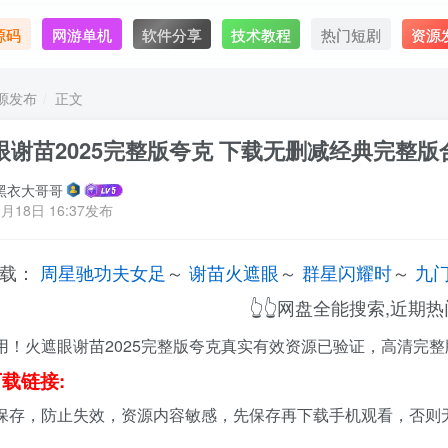
源码
网游单机
软件分享
技术教程
热门短剧
资源
源发布
正文
眼谢苗2025完整版夸克 下载无删减经典完整版
黑衣大哥哥
5月18日 16:37发布
下载：
周星驰功夫女足
～
谢苗火遮眼
～
群星闪耀时
～
九
👆👆网盘全能搜索,近期热门
用！火遮眼谢苗2025完整版夸克真实有效资源已验证，高清完
载链接:
保存，防止失效，资源内容敏感，先保存再下载手机观看，否则