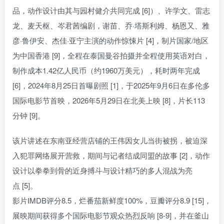
品，动作设计由其与园村健介共同完成 [6]）、许学文、雷志
龙、麦天枢、岑君茜编剧，谢苗、乔·塔斯利姆、杨恩又、雅
彦·鲁伊安、杰佳·亚宁主演的动作惊悚片 [4]，制片国家/地区
为中国香港 [9]，全程在泰国曼谷拍摄并全程使用英语对白，
制作成本1.42亿人民币（约1960万美元），耗时两年完成
[6]，2024年8月25日首曝剧照 [1]，于2025年9月6日在多伦多
国际电影节首映，2026年5月29日在北美上映 [8]，片长113
分钟 [9]。
该片讲述在东南亚经营店铺的王伟因女儿当街被拐，被迫深
入犯罪网络展开营救，期间与记者结成同盟的故事 [2]，动作
设计以拳拳到骨的近身搏斗与设计精巧的多人混战为亮
点 [5]。
影片IMDB评分8.5，烂番茄新鲜度100%，豆瓣评分8.9 [15]，
展映期间获得多个国际电影节观众热烈反响 [8-9]，并在釜山