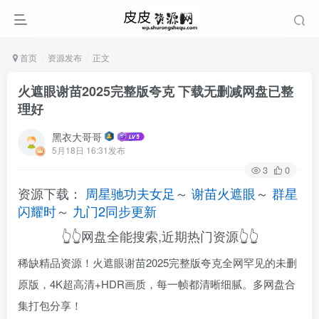
首页
资源发布
正文
火遮眼谢苗2025完整版夸克 下载无删减网盘已整
理好
黑衣大哥哥
5月18日 16:31发布
3
0
资源下载：
周星驰功夫女足
～
谢苗火遮眼
～
群星
闪耀时
～
九门2同步更新
👆👆网盘全能搜索,近期热门资源👆👆
稀缺精品资源！火遮眼谢苗2025完整版夸克全网罕见的未删
原版，4K超高清+HDR画质，每一帧都清晰细腻。多网盘合
集打包分享！