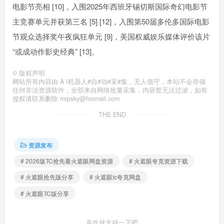
电影节亮相 [10]，入围2025年西班牙锡切斯国际奇幻电影节
主竞赛单元并获第三名 [5] [12]，入围第50届多伦多国际电影
节观众选择奖午夜疯狂单元 [9]，美国权威娱乐媒体评价该片
“或成动作影史经典” [13]。
©
版权声明
网站所有内容由 A I机器人#自#动#采#集，无人值守，本站不会存储
任何非法资源软件，全部来自网络批量采集，内容暂无法过滤，如有
侵权请联系删除 mrpsky@foxmail.com
THE END
资源发布
# 2026版TC抢先看火遮眼网盘资源
# 火遮眼夸克资源下载
# 火遮眼抢先版分享
# 火遮眼tc夸克网盘
# 火遮眼TC版分享
喜欢就支持一下吧