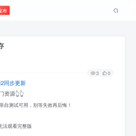
发布
存
3
0
门2同步更新
资源👆👆
接亲自测试可用，别等失效再后悔！
无法观看完整版