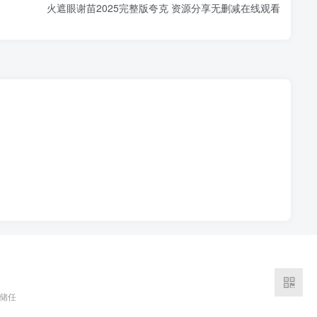
火遮眼谢苗2025完整版夸克 资源分享无删减在线观看
存储任