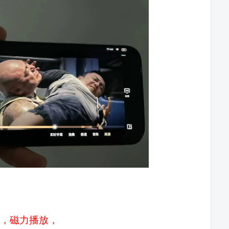
源，磁力播放，