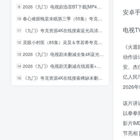
2026《九门》电视剧迅雷BT下载[MP4／2G-5G]蓝光高清
9
安卓
春心难捱晚棠未眠第三季（55集）夸克网盘短剧下载
10
电视T
《九门》夸克资源4K在线搜索蓝光高清网盘永久有效
11
灵眼小村医（85集）吴昊＆李若希夸克网盘短剧下载
12
《火遮
2026《九门》电视剧未删减全集4K蓝光高清速存
13
动作设
2026《九门》电视剧无删减在线观看+网盘双资源
安、杰
14
亿人民币
《九门》夸克资源4K在线搜索稀缺未删减三网盘同步更新
15
2026
该片讲
以拳拳
影片IM
节亮相 