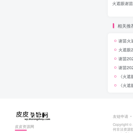
火遮眼谢苗
相关推
谢苗火
火遮眼2
谢苗2
谢苗2
《火遮眼
《火遮眼
友链申请
Copyright ©
皮皮资源网
何非法资源