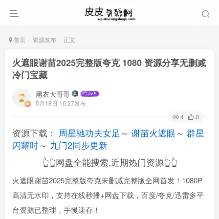
首页
资源发布
正文
火遮眼谢苗2025完整版夸克 1080 资源分享无删减
冷门宝藏
黑衣大哥哥
5月18日 16:27发布
4
0
资源下载：
周星驰功夫女足
～
谢苗火遮眼
～
群星
闪耀时
～
九门2同步更新
👆👆网盘全能搜索,近期热门资源👆👆
火遮眼谢苗2025完整版夸克未删减完整版全网首发！1080P
高清无水印，支持在线秒播+网盘下载，百度/夸克/迅雷多平
台资源已整理，手慢速存！