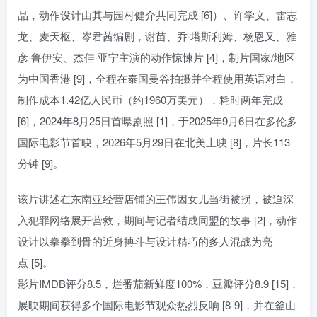
品，动作设计由其与园村健介共同完成 [6]）、许学文、雷志
龙、麦天枢、岑君茜编剧，谢苗、乔·塔斯利姆、杨恩又、雅
彦·鲁伊安、杰佳·亚宁主演的动作惊悚片 [4]，制片国家/地区
为中国香港 [9]，全程在泰国曼谷拍摄并全程使用英语对白，
制作成本1.42亿人民币（约1960万美元），耗时两年完成
[6]，2024年8月25日首曝剧照 [1]，于2025年9月6日在多伦多
国际电影节首映，2026年5月29日在北美上映 [8]，片长113
分钟 [9]。
该片讲述在东南亚经营店铺的王伟因女儿当街被拐，被迫深
入犯罪网络展开营救，期间与记者结成同盟的故事 [2]，动作
设计以拳拳到骨的近身搏斗与设计精巧的多人混战为亮
点 [5]。
影片IMDB评分8.5，烂番茄新鲜度100%，豆瓣评分8.9 [15]，
展映期间获得多个国际电影节观众热烈反响 [8-9]，并在釜山