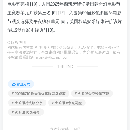
电影节亮相 [10]，入围2025年西班牙锡切斯国际奇幻电影节
主竞赛单元并获第三名 [5] [12]，入围第50届多伦多国际电影
节观众选择奖午夜疯狂单元 [9]，美国权威娱乐媒体评价该片
“或成动作影史经典” [13]。
©
版权声明
网站所有内容由 A I机器人#自#动#采#集，无人值守，本站不会存储
任何非法资源软件，全部来自网络批量采集，内容暂无法过滤，如有
侵权请联系删除 mrpsky@foxmail.com
THE END
资源发布
# 2026版TC抢先看火遮眼网盘资源
# 火遮眼夸克资源下载
# 火遮眼抢先版分享
# 火遮眼tc夸克网盘
# 火遮眼TC版分享
喜欢就支持一下吧