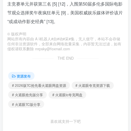
主竞赛单元并获第三名 [5] [12]，入围第50届多伦多国际电影
节观众选择奖午夜疯狂单元 [9]，美国权威娱乐媒体评价该片
“或成动作影史经典” [13]。
©
版权声明
网站所有内容由 A I机器人#自#动#采#集，无人值守，本站不会存储
任何非法资源软件，全部来自网络批量采集，内容暂无法过滤，如有
侵权请联系删除 mrpsky@foxmail.com
THE END
资源发布
# 2026版TC抢先看火遮眼网盘资源
# 火遮眼夸克资源下载
# 火遮眼抢先版分享
# 火遮眼tc夸克网盘
# 火遮眼TC版分享
喜欢就支持一下吧