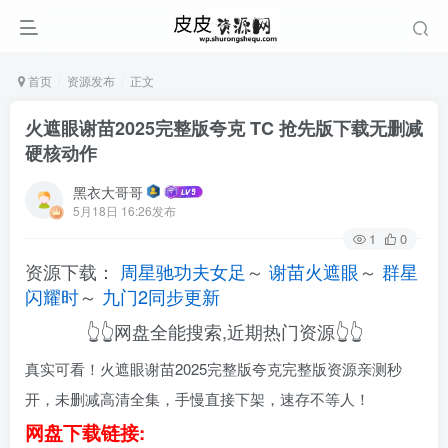
首页
资源发布
正文
火遮眼谢苗2025完整版夸克 TC 抢先版下载无删减
硬核动作
黑衣大哥哥
5月18日 16:26发布
1
0
资源下载：
周星驰功夫女足
～
谢苗火遮眼
～
群星
闪耀时
～
九门2同步更新
👆👆网盘全能搜索,近期热门资源👆👆
真实可看！火遮眼谢苗2025完整版夸克完整版资源亲测秒
开，未删减高清全集，手慢直接下架，速存不等人！
网盘下载链接: