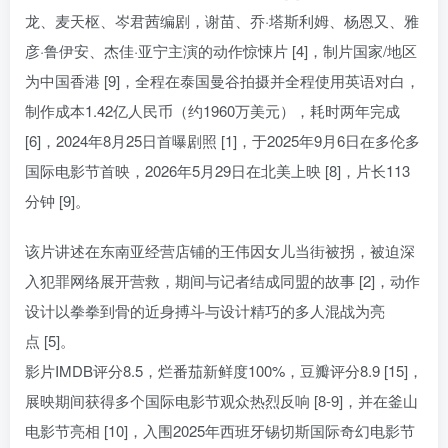
龙、麦天枢、岑君茜编剧，谢苗、乔·塔斯利姆、杨恩又、雅
彦·鲁伊安、杰佳·亚宁主演的动作惊悚片 [4]，制片国家/地区
为中国香港 [9]，全程在泰国曼谷拍摄并全程使用英语对白，
制作成本1.42亿人民币（约1960万美元），耗时两年完成
[6]，2024年8月25日首曝剧照 [1]，于2025年9月6日在多伦多
国际电影节首映，2026年5月29日在北美上映 [8]，片长113
分钟 [9]。
该片讲述在东南亚经营店铺的王伟因女儿当街被拐，被迫深
入犯罪网络展开营救，期间与记者结成同盟的故事 [2]，动作
设计以拳拳到骨的近身搏斗与设计精巧的多人混战为亮
点 [5]。
影片IMDB评分8.5，烂番茄新鲜度100%，豆瓣评分8.9 [15]，
展映期间获得多个国际电影节观众热烈反响 [8-9]，并在釜山
电影节亮相 [10]，入围2025年西班牙锡切斯国际奇幻电影节