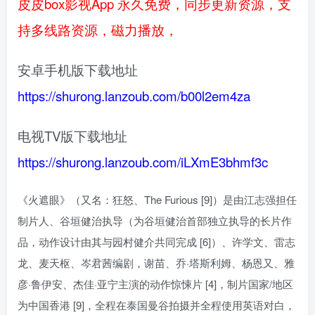
皮皮box影视App 永久免费，同步更新资源，支
持多线路资源，磁力播放，
安卓手机版下载地址
https://shurong.lanzoub.com/b00l2em4za
电视TV版下载地址
https://shurong.lanzoub.com/iLXmE3bhmf3c
《火遮眼》（又名：狂怒、The Furious [9]）是由江志强担任
制片人、谷垣健治执导（为谷垣健治首部独立执导的长片作
品，动作设计由其与园村健介共同完成 [6]）、许学文、雷志
龙、麦天枢、岑君茜编剧，谢苗、乔·塔斯利姆、杨恩又、雅
彦·鲁伊安、杰佳·亚宁主演的动作惊悚片 [4]，制片国家/地区
为中国香港 [9]，全程在泰国曼谷拍摄并全程使用英语对白，