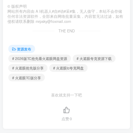
©
版权声明
网站所有内容由 A I机器人#自#动#采#集，无人值守，本站不会存储
任何非法资源软件，全部来自网络批量采集，内容暂无法过滤，如有
侵权请联系删除 mrpsky@foxmail.com
THE END
资源发布
# 2026版TC抢先看火遮眼网盘资源
# 火遮眼夸克资源下载
# 火遮眼抢先版分享
# 火遮眼tc夸克网盘
# 火遮眼TC版分享
喜欢就支持一下吧
点赞
0