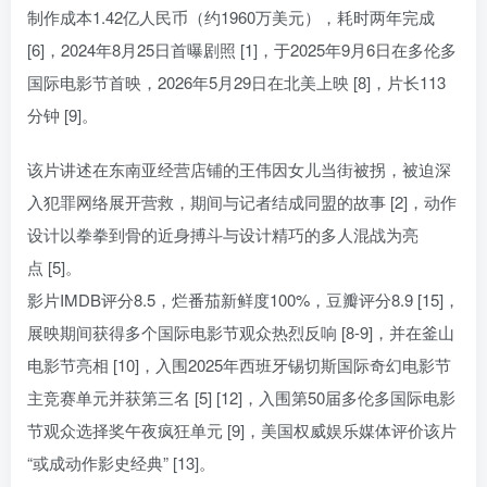
制作成本1.42亿人民币（约1960万美元），耗时两年完成
[6]，2024年8月25日首曝剧照 [1]，于2025年9月6日在多伦多
国际电影节首映，2026年5月29日在北美上映 [8]，片长113
分钟 [9]。
该片讲述在东南亚经营店铺的王伟因女儿当街被拐，被迫深
入犯罪网络展开营救，期间与记者结成同盟的故事 [2]，动作
设计以拳拳到骨的近身搏斗与设计精巧的多人混战为亮
点 [5]。
影片IMDB评分8.5，烂番茄新鲜度100%，豆瓣评分8.9 [15]，
展映期间获得多个国际电影节观众热烈反响 [8-9]，并在釜山
电影节亮相 [10]，入围2025年西班牙锡切斯国际奇幻电影节
主竞赛单元并获第三名 [5] [12]，入围第50届多伦多国际电影
节观众选择奖午夜疯狂单元 [9]，美国权威娱乐媒体评价该片
“或成动作影史经典” [13]。