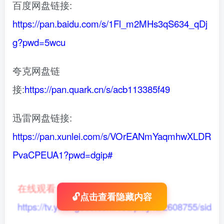
百度网盘链接:
https://pan.baidu.com/s/1Fl_m2MHs3qS634_qDj
g?pwd=5wcu
夸克网盘链
接:
https://pan.quark.cn/s/acb113385f49
迅雷网盘链接:
https://pan.xunlei.com/s/VOrEANmYaqmhwXLDR
PvaCPEUA1?pwd=dgip#
在线观看
：
🔓点击查看隐藏内容
https://tv.yikong666.com/vod/play/id/2608755/sid/1/