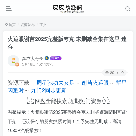
首页
资源发布
正文
火遮眼谢苗2025完整版夸克 未删减全集在这里 速
存
黑衣大哥哥
5月18日 16:11发布
20
0
资源下载：
周星驰功夫女足
～
谢苗火遮眼
～
群星
闪耀时
～
九门2同步更新
👆👆网盘全能搜索,近期热门资源👆👆
温馨提示！火遮眼谢苗2025完整版夸克未删减资源随时可能
下架，还没保存的朋友抓紧时间！全季完整无删减，高清
1080P流畅播放！