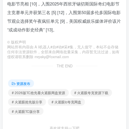
电影节亮相 [10]，入围2025年西班牙锡切斯国际奇幻电影节
主竞赛单元并获第三名 [5] [12]，入围第50届多伦多国际电影
节观众选择奖午夜疯狂单元 [9]，美国权威娱乐媒体评价该片
“或成动作影史经典” [13]。
©
版权声明
网站所有内容由 A I机器人#自#动#采#集，无人值守，本站不会存储
任何非法资源软件，全部来自网络批量采集，内容暂无法过滤，如有
侵权请联系删除 mrpsky@foxmail.com
THE END
资源发布
# 2026版TC抢先看火遮眼网盘资源
# 火遮眼夸克资源下载
# 火遮眼抢先版分享
# 火遮眼tc夸克网盘
# 火遮眼TC版分享
喜欢就支持一下吧