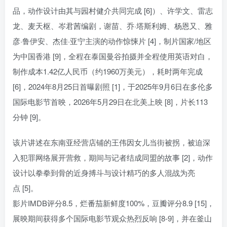
品，动作设计由其与园村健介共同完成 [6]）、许学文、雷志
龙、麦天枢、岑君茜编剧，谢苗、乔·塔斯利姆、杨恩又、雅
彦·鲁伊安、杰佳·亚宁主演的动作惊悚片 [4]，制片国家/地区
为中国香港 [9]，全程在泰国曼谷拍摄并全程使用英语对白，
制作成本1.42亿人民币（约1960万美元），耗时两年完成
[6]，2024年8月25日首曝剧照 [1]，于2025年9月6日在多伦多
国际电影节首映，2026年5月29日在北美上映 [8]，片长113
分钟 [9]。
该片讲述在东南亚经营店铺的王伟因女儿当街被拐，被迫深
入犯罪网络展开营救，期间与记者结成同盟的故事 [2]，动作
设计以拳拳到骨的近身搏斗与设计精巧的多人混战为亮
点 [5]。
影片IMDB评分8.5，烂番茄新鲜度100%，豆瓣评分8.9 [15]，
展映期间获得多个国际电影节观众热烈反响 [8-9]，并在釜山