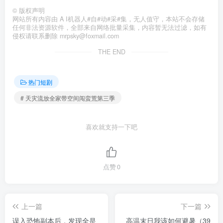
©
版权声明
网站所有内容由 A I机器人#自#动#采#集，无人值守，本站不会存储
任何非法资源软件，全部来自网络批量采集，内容暂无法过滤，如有
侵权请联系删除 mrpsky@foxmail.com
THE END
热门短剧
# 天灾流放全家带空间闯蛮荒第三季
喜欢就支持一下吧
点赞
0
上一篇
下一篇
误入恐怖副本后，发现全是
高温末日我该如何避暑（39