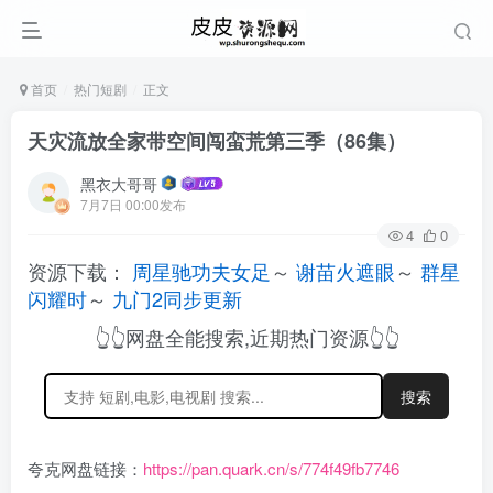
首页
热门短剧
正文
天灾流放全家带空间闯蛮荒第三季（86集）
黑衣大哥哥
7月7日 00:00发布
4
0
资源下载：
周星驰功夫女足
～
谢苗火遮眼
～
群星
闪耀时
～
九门2同步更新
👆👆网盘全能搜索,近期热门资源👆👆
搜索
夸克网盘链接：
https://pan.quark.cn/s/774f49fb7746