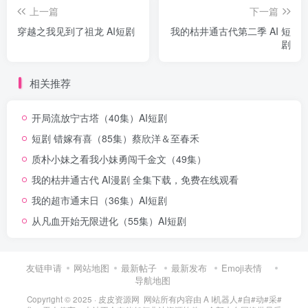
上一篇
下一篇
穿越之我见到了祖龙 AI短剧
我的枯井通古代第二季 AI 短
剧
相关推荐
开局流放宁古塔（40集）AI短剧
短剧 错嫁有喜（85集）蔡欣洋＆至春禾
质朴小妹之看我小妹勇闯千金文（49集）
我的枯井通古代 AI漫剧 全集下载，免费在线观看
我的超市通末日（36集）AI短剧
从凡血开始无限进化（55集）AI短剧
友链申请
网站地图
最新帖子
最新发布
Emoji表情
导航地图
Copyright © 2025 ·
皮皮资源网
网站所有内容由 A I机器人#自#动#采#